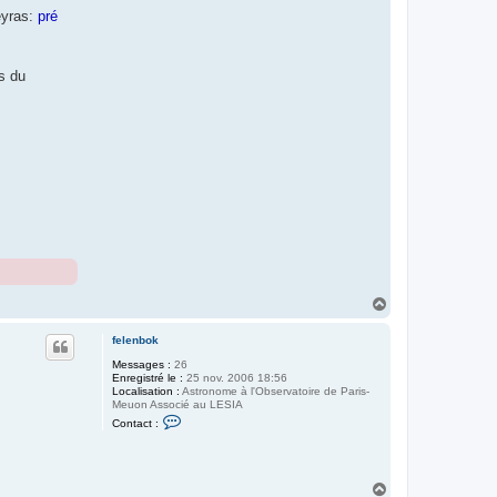
eyras:
pré
s du
H
a
u
felenbok
t
Messages :
26
Enregistré le :
25 nov. 2006 18:56
Localisation :
Astronome à l'Observatoire de Paris-
Meuon Associé au LESIA
C
Contact :
o
n
t
a
c
H
t