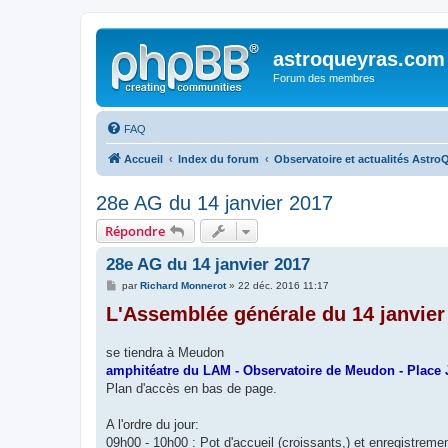
astroqueyras.com
Forum des membres
FAQ
Accueil
Index du forum
Observatoire et actualités Astro
28e AG du 14 janvier 2017
Répondre
28e AG du 14 janvier 2017
M
par
Richard Monnerot
»
22 déc. 2016 11:17
e
L'Assemblée générale du 14 janvier
s
s
a
g
se tiendra à Meudon
e
amphitéatre du LAM - Observatoire de Meudon - Place 
Plan d'accès en bas de page.
A l'ordre du jour:
09h00 - 10h00 : Pot d'accueil (croissants,) et enregistreme