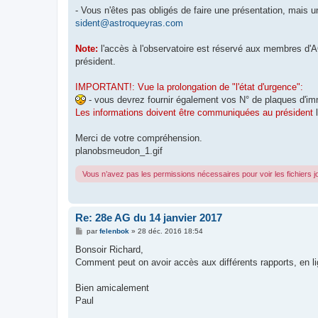
- Vous n'êtes pas obligés de faire une présentation, mais 
sident@astroqueyras.com
Note:
l'accès à l'observatoire est réservé aux membres d'A
président.
IMPORTANT!: Vue la prolongation de "l'état d'urgence":
- vous devrez fournir également vos N° de plaques d'imm
Les informations doivent être communiquées au président
Merci de votre compréhension.
planobsmeudon_1.gif
Vous n’avez pas les permissions nécessaires pour voir les fichiers 
Re: 28e AG du 14 janvier 2017
M
par
felenbok
»
28 déc. 2016 18:54
e
s
Bonsoir Richard,
s
Comment peut on avoir accès aux différents rapports, en l
a
g
e
Bien amicalement
Paul