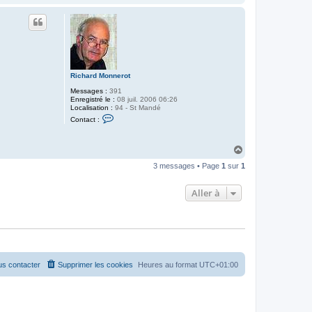
a
e
u
r
t
f
e
l
e
n
b
o
Richard Monnerot
k
Messages :
391
Enregistré le :
08 juil. 2006 06:26
Localisation :
94 - St Mandé
C
Contact :
o
n
t
H
a
c
a
3 messages • Page
1
sur
1
t
u
e
t
r
Aller à
R
i
c
h
a
r
d
M
o
s contacter
Supprimer les cookies
Heures au format
UTC+01:00
n
n
e
r
o
t