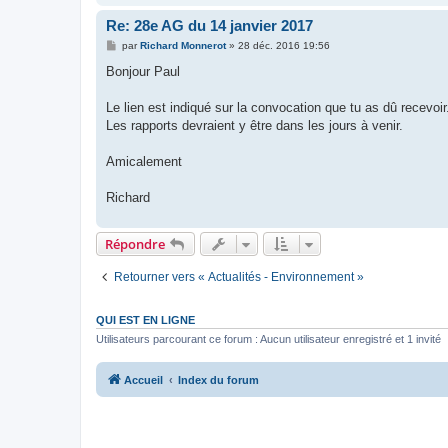
Re: 28e AG du 14 janvier 2017
M
par
Richard Monnerot
»
28 déc. 2016 19:56
e
s
Bonjour Paul
s
a
g
Le lien est indiqué sur la convocation que tu as dû recevoir
e
Les rapports devraient y être dans les jours à venir.
Amicalement
Richard
Répondre
Retourner vers « Actualités - Environnement »
QUI EST EN LIGNE
Utilisateurs parcourant ce forum : Aucun utilisateur enregistré et 1 invité
Accueil
Index du forum