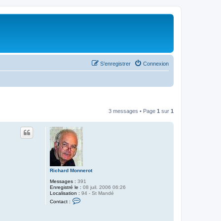
S’enregistrer
Connexion
3 messages • Page
1
sur
1
Richard Monnerot
Messages :
391
Enregistré le :
08 juil. 2006 06:26
Localisation :
94 - St Mandé
C
Contact :
o
n
t