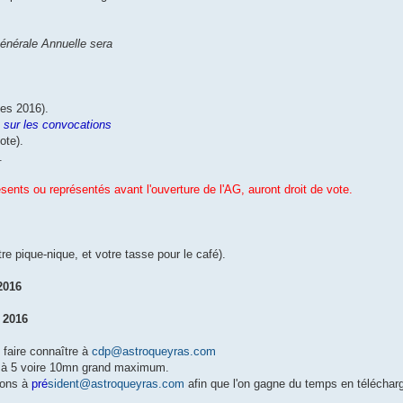
énérale Annuelle sera
tes 2016).
t sur les convocations
ote).
.
nts ou représentés avant l'ouverture de l'AG, auront droit de vote.
re pique-nique, et votre tasse pour le café).
2016
 2016
 faire connaître à
cdp@astroqueyras.com
ion à 5 voire 10mn grand maximum.
tions à
pré
sident@astroqueyras.com
afin que l'on gagne du temps en téléchar