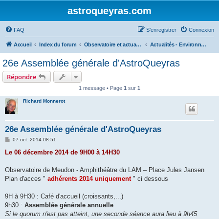
astroqueyras.com
FAQ
S’enregistrer
Connexion
Accueil
Index du forum
Observatoire et actualités AstroQueyras
Actualités - Environnement
26e Assemblée générale d'AstroQueyras
Répondre
1 message • Page
1
sur
1
Richard Monnerot
26e Assemblée générale d'AstroQueyras
M
07 oct. 2014 08:51
e
s
Le 06 décembre 2014 de 9H00 à 14H30
s
a
g
Observatoire de Meudon - Amphithéâtre du LAM – Place Jules Jansen
e
Plan d'acces "
adhérents 2014 uniquement
" ci dessous
9H à 9H30 : Café d'accueil (croissants,...)
9h30 :
Assemblée générale annuelle
Si le quorum n'est pas atteint, une seconde séance aura lieu à 9h45