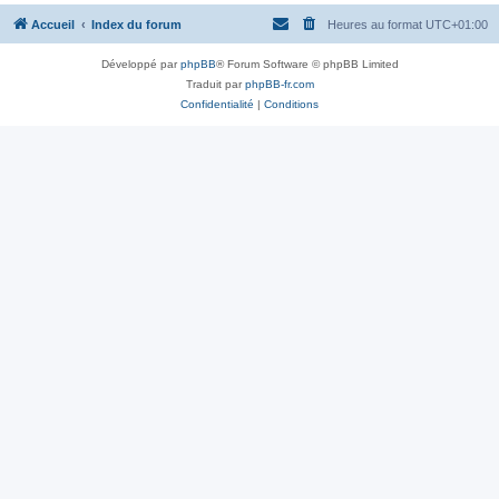
Accueil
Index du forum
Heures au format
UTC+01:00
Développé par
phpBB
® Forum Software © phpBB Limited
Traduit par
phpBB-fr.com
Confidentialité
|
Conditions