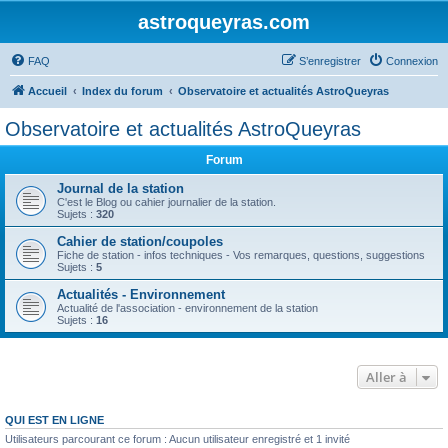
astroqueyras.com
FAQ
S’enregistrer
Connexion
Accueil
Index du forum
Observatoire et actualités AstroQueyras
Observatoire et actualités AstroQueyras
Forum
Journal de la station
C'est le Blog ou cahier journalier de la station.
Sujets :
320
Cahier de station/coupoles
Fiche de station - infos techniques - Vos remarques, questions, suggestions
Sujets :
5
Actualités - Environnement
Actualité de l'association - environnement de la station
Sujets :
16
Aller à
QUI EST EN LIGNE
Utilisateurs parcourant ce forum : Aucun utilisateur enregistré et 1 invité