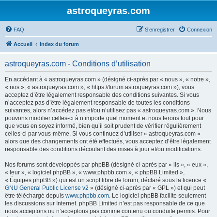
astroqueyras.com
FAQ
S’enregistrer
Connexion
Accueil
Index du forum
astroqueyras.com - Conditions d’utilisation
En accédant à « astroqueyras.com » (désigné ci-après par « nous », « notre »,
« nos », « astroqueyras.com », « https://forum.astroqueyras.com »), vous
acceptez d’être légalement responsable des conditions suivantes. Si vous
n’acceptez pas d’être légalement responsable de toutes les conditions
suivantes, alors n’accédez pas et/ou n’utilisez pas « astroqueyras.com ». Nous
pouvons modifier celles-ci à n’importe quel moment et nous ferons tout pour
que vous en soyez informé, bien qu’il soit prudent de vérifier régulièrement
celles-ci par vous-même. Si vous continuez d’utiliser « astroqueyras.com »
alors que des changements ont été effectués, vous acceptez d’être légalement
responsable des conditions découlant des mises à jour et/ou modifications.
Nos forums sont développés par phpBB (désigné ci-après par « ils », « eux »,
« leur », « logiciel phpBB », « www.phpbb.com », « phpBB Limited »,
« Équipes phpBB ») qui est un script libre de forum, déclaré sous la licence «
GNU General Public License v2
» (désigné ci-après par « GPL ») et qui peut
être téléchargé depuis
www.phpbb.com
. Le logiciel phpBB facilite seulement
les discussions sur Internet. phpBB Limited n’est pas responsable de ce que
nous acceptons ou n’acceptons pas comme contenu ou conduite permis. Pour