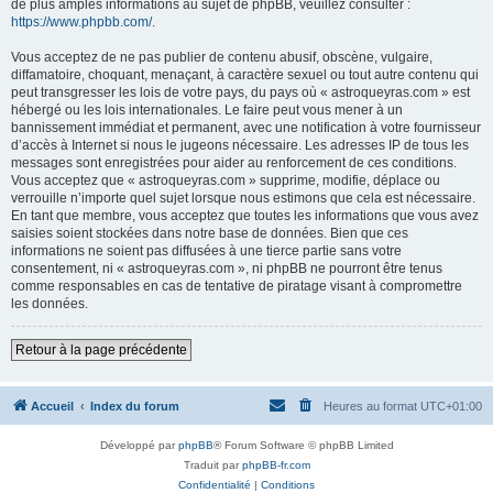
de plus amples informations au sujet de phpBB, veuillez consulter :
https://www.phpbb.com/
.
Vous acceptez de ne pas publier de contenu abusif, obscène, vulgaire,
diffamatoire, choquant, menaçant, à caractère sexuel ou tout autre contenu qui
peut transgresser les lois de votre pays, du pays où « astroqueyras.com » est
hébergé ou les lois internationales. Le faire peut vous mener à un
bannissement immédiat et permanent, avec une notification à votre fournisseur
d’accès à Internet si nous le jugeons nécessaire. Les adresses IP de tous les
messages sont enregistrées pour aider au renforcement de ces conditions.
Vous acceptez que « astroqueyras.com » supprime, modifie, déplace ou
verrouille n’importe quel sujet lorsque nous estimons que cela est nécessaire.
En tant que membre, vous acceptez que toutes les informations que vous avez
saisies soient stockées dans notre base de données. Bien que ces
informations ne soient pas diffusées à une tierce partie sans votre
consentement, ni « astroqueyras.com », ni phpBB ne pourront être tenus
comme responsables en cas de tentative de piratage visant à compromettre
les données.
Retour à la page précédente
Accueil
Index du forum
Heures au format
UTC+01:00
Développé par
phpBB
® Forum Software © phpBB Limited
Traduit par
phpBB-fr.com
Confidentialité
|
Conditions