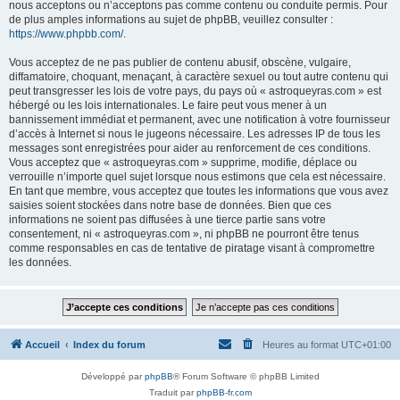
nous acceptons ou n’acceptons pas comme contenu ou conduite permis. Pour
de plus amples informations au sujet de phpBB, veuillez consulter :
https://www.phpbb.com/
.
Vous acceptez de ne pas publier de contenu abusif, obscène, vulgaire,
diffamatoire, choquant, menaçant, à caractère sexuel ou tout autre contenu qui
peut transgresser les lois de votre pays, du pays où « astroqueyras.com » est
hébergé ou les lois internationales. Le faire peut vous mener à un
bannissement immédiat et permanent, avec une notification à votre fournisseur
d’accès à Internet si nous le jugeons nécessaire. Les adresses IP de tous les
messages sont enregistrées pour aider au renforcement de ces conditions.
Vous acceptez que « astroqueyras.com » supprime, modifie, déplace ou
verrouille n’importe quel sujet lorsque nous estimons que cela est nécessaire.
En tant que membre, vous acceptez que toutes les informations que vous avez
saisies soient stockées dans notre base de données. Bien que ces
informations ne soient pas diffusées à une tierce partie sans votre
consentement, ni « astroqueyras.com », ni phpBB ne pourront être tenus
comme responsables en cas de tentative de piratage visant à compromettre
les données.
Accueil
Index du forum
Heures au format
UTC+01:00
Développé par
phpBB
® Forum Software © phpBB Limited
Traduit par
phpBB-fr.com