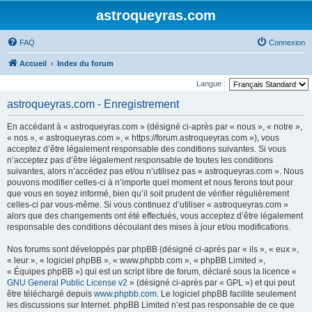
astroqueyras.com
FAQ
Connexion
Accueil
Index du forum
Langue :
astroqueyras.com - Enregistrement
En accédant à « astroqueyras.com » (désigné ci-après par « nous », « notre »,
« nos », « astroqueyras.com », « https://forum.astroqueyras.com »), vous
acceptez d’être légalement responsable des conditions suivantes. Si vous
n’acceptez pas d’être légalement responsable de toutes les conditions
suivantes, alors n’accédez pas et/ou n’utilisez pas « astroqueyras.com ». Nous
pouvons modifier celles-ci à n’importe quel moment et nous ferons tout pour
que vous en soyez informé, bien qu’il soit prudent de vérifier régulièrement
celles-ci par vous-même. Si vous continuez d’utiliser « astroqueyras.com »
alors que des changements ont été effectués, vous acceptez d’être légalement
responsable des conditions découlant des mises à jour et/ou modifications.
Nos forums sont développés par phpBB (désigné ci-après par « ils », « eux »,
« leur », « logiciel phpBB », « www.phpbb.com », « phpBB Limited »,
« Équipes phpBB ») qui est un script libre de forum, déclaré sous la licence «
GNU General Public License v2
» (désigné ci-après par « GPL ») et qui peut
être téléchargé depuis
www.phpbb.com
. Le logiciel phpBB facilite seulement
les discussions sur Internet. phpBB Limited n’est pas responsable de ce que