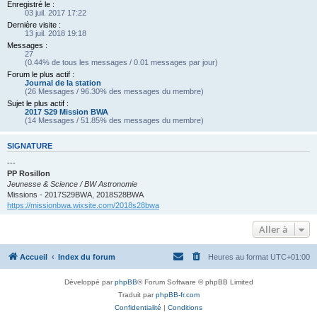
Enregistré le :
03 juil. 2017 17:22
Dernière visite :
13 juil. 2018 19:18
Messages :
27
(0.44% de tous les messages / 0.01 messages par jour)
Forum le plus actif :
Journal de la station
(26 Messages / 96.30% des messages du membre)
Sujet le plus actif :
2017 S29 Mission BWA
(14 Messages / 51.85% des messages du membre)
SIGNATURE
---
PP Rosillon
Jeunesse & Science / BW Astronomie
Missions - 2017S29BWA, 2018S28BWA
https://missionbwa.wixsite.com/2018s28bwa
Aller à
Accueil
Index du forum
Heures au format
UTC+01:00
Développé par
phpBB
® Forum Software © phpBB Limited
Traduit par
phpBB-fr.com
Confidentialité
|
Conditions