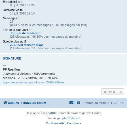
Enregistré le :
03 juil. 2017 17:22
Dernière visite :
13 juil. 2018 19:18
Messages :
27
(0.44% de tous les messages / 0.01 messages par jour)
Forum le plus actif :
Journal de la station
(26 Messages / 96.30% des messages du membre)
Sujet le plus actif :
2017 S29 Mission BWA
(14 Messages / 51.85% des messages du membre)
SIGNATURE
---
PP Rosillon
Jeunesse & Science / BW Astronomie
Missions - 2017S29BWA, 2018S28BWA
https://missionbwa.wixsite.com/2018s28bwa
Aller à
Accueil
Index du forum
Heures au format
UTC+01:00
Développé par
phpBB
® Forum Software © phpBB Limited
Traduit par
phpBB-fr.com
Confidentialité
|
Conditions