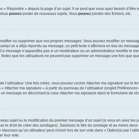
 « Répondre » depuis la page d’un sujet. Il se peut que vous ayez besoin d’être e
: Vous
pouvez
poster de nouveaux sujets, Vous
pouvez
joindre des fichiers, etc.
modifier ou supprimer que vos propres messages. Vous pouvez modifier un message
lqu’un a déjà répondu au message, un petit texte s’affichera en bas du message ind
n. Ce message n’apparaîtra pas si un modérateur ou un administrateur modifie le mes
ive. Notez que les utilisateurs ne peuvent pas supprimer un message une fois que qu
e l’utilisateur. Une fois créée, vous pouvez cocher
Attacher ma signature
sur le fo
 « Attacher ma signature » à partir du panneau de l’utilisateur (onglet
Préférences 
 à un message en décochant la case
Attacher ma signature
dans le formulaire de ré
ouveau sujet ou la modification du premier message d’un sujet (si vous en avez les p
 le droit de créer des sondages). Saisissez le titre du sondage et au moins deux o
onses qu’un utilisateur peut choisir lors de son vote dans « Option(s) par l’utilis
er leur vote.