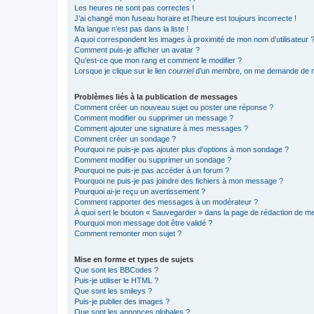
Les heures ne sont pas correctes !
J’ai changé mon fuseau horaire et l’heure est toujours incorrecte !
Ma langue n’est pas dans la liste !
A quoi correspondent les images à proximité de mon nom d’utilisateur 
Comment puis-je afficher un avatar ?
Qu’est-ce que mon rang et comment le modifier ?
Lorsque je clique sur le lien
courriel
d’un membre, on me demande de m
Problèmes liés à la publication de messages
Comment créer un nouveau sujet ou poster une réponse ?
Comment modifier ou supprimer un message ?
Comment ajouter une signature à mes messages ?
Comment créer un sondage ?
Pourquoi ne puis-je pas ajouter plus d’options à mon sondage ?
Comment modifier ou supprimer un sondage ?
Pourquoi ne puis-je pas accéder à un forum ?
Pourquoi ne puis-je pas joindre des fichiers à mon message ?
Pourquoi ai-je reçu un avertissement ?
Comment rapporter des messages à un modérateur ?
À quoi sert le bouton « Sauvegarder » dans la page de rédaction de 
Pourquoi mon message doit être validé ?
Comment remonter mon sujet ?
Mise en forme et types de sujets
Que sont les BBCodes ?
Puis-je utiliser le HTML ?
Que sont les smileys ?
Puis-je publier des images ?
Que sont les annonces globales ?