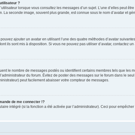
tilisateur ?
utilisateur lorsque vous consultez les messages d’un sujet. L’une d’elles peut êtr
rum. La seconde image, souvent plus grande, est connue sous le nom d’avatar et 
s pouvez ajouter un avatar en utilisant l’une des quatre méthodes d’avatar suivantes 
ont ils sont mis à disposition. Si vous ne pouvez pas utiliser d’avatar, contactez un
iquent le nombre de messages postés ou identifient certains membres tels que les 
ar l’administrateur du forum. Évitez de poster des messages sur le forum dans le seu
ministrateur) peut facilement abaisser votre compteur de messages.
mande de me connecter !?
re intégré (si la fonction a été activée par l’administrateur). Ceci pour empêcher l’u