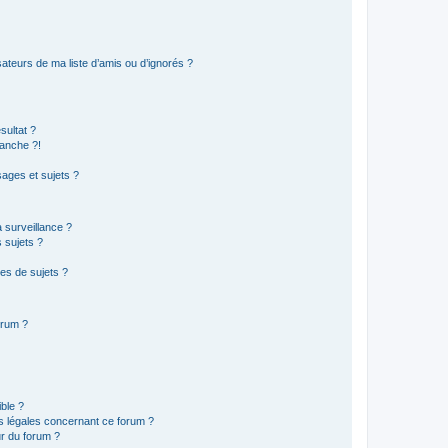
ateurs de ma liste d’amis ou d’ignorés ?
sultat ?
anche ?!
ages et sujets ?
a surveillance ?
 sujets ?
es de sujets ?
orum ?
ible ?
ns légales concernant ce forum ?
r du forum ?