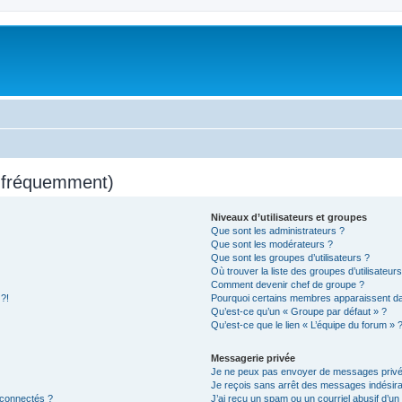
s fréquemment)
Niveaux d’utilisateurs et groupes
Que sont les administrateurs ?
Que sont les modérateurs ?
Que sont les groupes d’utilisateurs ?
Où trouver la liste des groupes d’utilisateur
Comment devenir chef de groupe ?
 ?!
Pourquoi certains membres apparaissent dan
Qu’est-ce qu’un « Groupe par défaut » ?
Qu’est-ce que le lien « L’équipe du forum » 
Messagerie privée
Je ne peux pas envoyer de messages privé
Je reçois sans arrêt des messages indésira
 connectés ?
J’ai reçu un spam ou un courriel abusif d’u