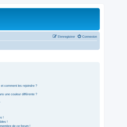
S’enregistrer
Connexion
s et comment les rejoindre ?
s une couleur différente ?
?
s !
bles !
n membre de ce forum !