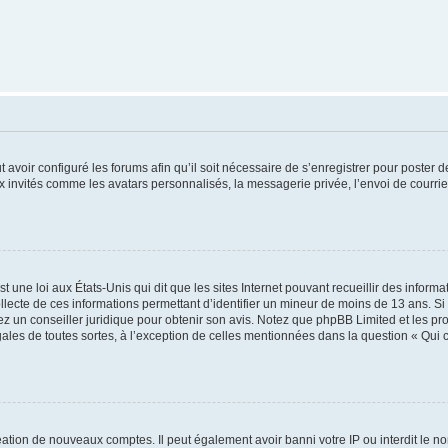
t avoir configuré les forums afin qu’il soit nécessaire de s’enregistrer pour poster
x invités comme les avatars personnalisés, la messagerie privée, l’envoi de courri
t une loi aux États-Unis qui dit que les sites Internet pouvant recueillir des infor
ollecte de ces informations permettant d’identifier un mineur de moins de 13 ans. S
tez un conseiller juridique pour obtenir son avis. Notez que phpBB Limited et les pr
gales de toutes sortes, à l’exception de celles mentionnées dans la question « Qui
réation de nouveaux comptes. Il peut également avoir banni votre IP ou interdit le no