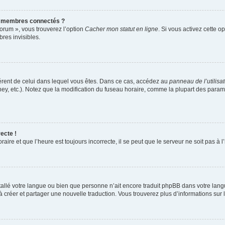
s membres connectés ?
forum », vous trouverez l’option
Cacher mon statut en ligne
. Si vous activez cette o
es invisibles.
ifférent de celui dans lequel vous êtes. Dans ce cas, accédez au
panneau de l’utilisa
ney, etc.). Notez que la modification du fuseau horaire, comme la plupart des para
ecte !
aire et que l’heure est toujours incorrecte, il se peut que le serveur ne soit pas à
installé votre langue ou bien que personne n’ait encore traduit phpBB dans votre l
s à créer et partager une nouvelle traduction. Vous trouverez plus d’informations sur l