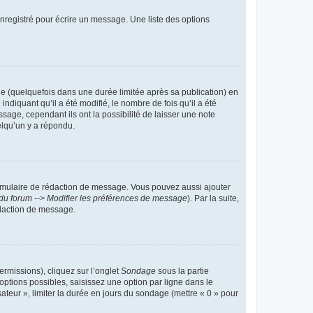
nregistré pour écrire un message. Une liste des options
 (quelquefois dans une durée limitée après sa publication) en
iquant qu’il a été modifié, le nombre de fois qu’il a été
sage, cependant ils ont la possibilité de laisser une note
elqu’un y a répondu.
rmulaire de rédaction de message. Vous pouvez aussi ajouter
du forum --> Modifier les préférences de message
). Par la suite,
daction de message.
ermissions), cliquez sur l’onglet
Sondage
sous la partie
ptions possibles, saisissez une option par ligne dans le
ateur », limiter la durée en jours du sondage (mettre « 0 » pour