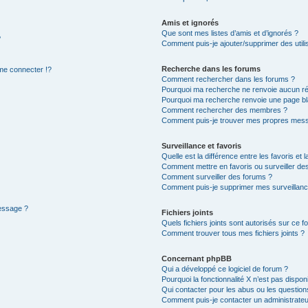
Amis et ignorés
Que sont mes listes d’amis et d’ignorés ?
?
Comment puis-je ajouter/supprimer des utilis
Recherche dans les forums
e connecter !?
Comment rechercher dans les forums ?
Pourquoi ma recherche ne renvoie aucun ré
Pourquoi ma recherche renvoie une page bl
Comment rechercher des membres ?
Comment puis-je trouver mes propres mess
Surveillance et favoris
Quelle est la différence entre les favoris et l
Comment mettre en favoris ou surveiller des
Comment surveiller des forums ?
Comment puis-je supprimer mes surveillanc
message ?
Fichiers joints
Quels fichiers joints sont autorisés sur ce f
Comment trouver tous mes fichiers joints ?
Concernant phpBB
Qui a développé ce logiciel de forum ?
Pourquoi la fonctionnalité X n’est pas dispon
Qui contacter pour les abus ou les questio
Comment puis-je contacter un administrateu